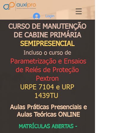
Login
CURSO DE MANUTENÇÃO
DE CABINE PRIMÁRIA
SEMIPRESENCIAL
Incluso
o curso de
Parametrização e Ensaios
de Relés de Proteção
Pextron
URPE 7104 e URP
1439TU
Aulas Práticas Presenciais e
Aulas Teóricas ONLINE
MATRÍCULAS ABERTAS
-