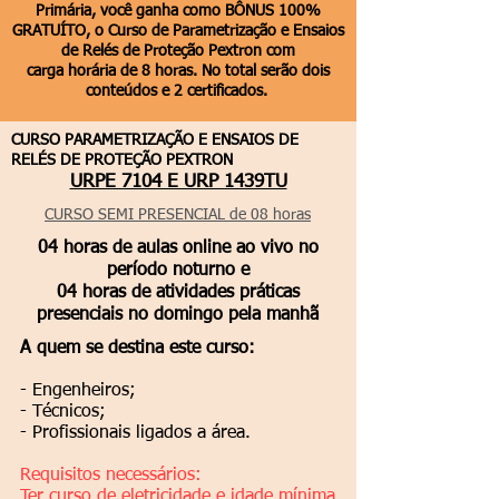
Primária, você ganha como BÔNUS 100%
GRATUÍTO, o
Curso de Parametrização e Ensaios
de Relés de Proteção Pextron com
carga horária de 8 horas.
No total serão dois
conteúdos e 2 certificados.
CURSO PARAMETRIZAÇÃO E ENSAIOS DE
RELÉS DE PROTEÇÃO PEXTRON
URPE 7104 E URP 1439TU
CURSO SEMI PRESENCIAL de 08 horas
04 horas de aulas online ao vivo no
período noturno e
04 horas de atividades práticas
presenciais no domingo pela manhã
A quem se destina este curso:
- Engenheiros;
- Técnicos;
- Profissionais ligados a área.
Requisitos necessários:
Ter curso de eletricidade e idade mínima