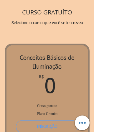
CURSO GRATUÍTO
Selecione o curso que você se inscreveu
Conceitos Básicos de
Iluminação
R$
0R$
0
Curso gratuito
Plano Gratuito
INSCRIÇÃO