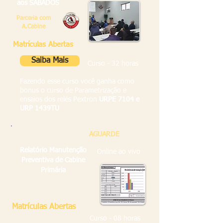
aos SÁBADOS
Parceria com
A.Cabine
Matrículas Abertas
Saiba Mais
Curso - 32 horas
Fazendo esse curso você ganha como
bonus o curso de Parametrização e
ensaios dos relés Pextron
URPE 7104 e
URP 1439TU
AGUARDE
Relatório Manutenção
Online ao vivo
Preventiva de Cabine
Primária
Matrículas Abertas
Curso - 08 horas