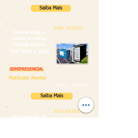
Saiba Mais
Início 16/04/25
Parametrização e
Ensaios de Relé de
Proteção Pextron
URP 6000 e 6100
SEMIPRESENCIAL
Matrículas Abertas
Curso - 16 horas
Saiba Mais
Início AGUARDE
Manutenção de
Semipresencial
Disjuntores de
Média Tensão