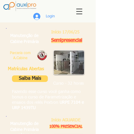
Login
Início 17/06/25
Manutenção de
Semipresencial
Cabine Primária
Parceria com
A.Cabine
Matrículas Abertas
Saiba Mais
Curso - 32 horas
Fazendo esse curso você ganha como
bonus o curso de Parametrização e
ensaios dos relés Pextron
URPE 7104 e
URP 1439TU
Início AGUARDE
Manutenção de
100% PRESENCIAL
Cabine Primária