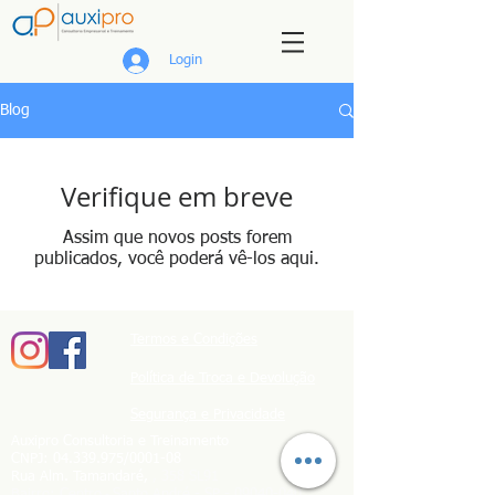
Login
Blog
Verifique em breve
Assim que novos posts forem
publicados, você poderá vê-los aqui.
Termos e Condições
Política de Troca e Devolução
Segurança e Privacidade
Auxipro Consultoria e Treinamento
CNPJ:
04.339.975
/0001-08
Rua Alm. Ta
m
a
ndaré,
, 358 SL91
Bairro: Centro
Santo André - SP -
09040-040
-